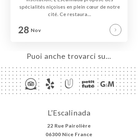
spécialités niçoises en plein cœur de notre
LE
cité. Ce restaura...
NOTA
ERIA
28
Nov
SIONE
NU
Puoi anche trovarci su…
MPA
ATTO
L’Escalinada
22 Rue Pairolière
06300 Nice France