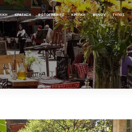
ΧΙΚΉ
ΚΡΆΤΗΣΗ
ΦΩΤΟΓΡΑΦΊΕΣ
ΚΡΙΤΙΚΉ
ΜΕΝΟΎ
ΤΎΠΟΣ