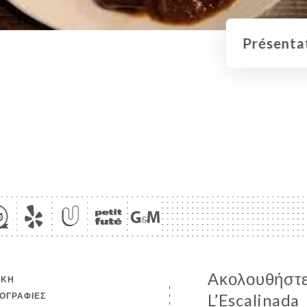
Présentat
Ακολουθήστε
ΙΚΉ
ΟΓΡΑΦΊΕΣ
L’Escalinada