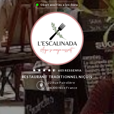
Obert avui fins a les :hora
605 RESSENYA
RESTAURANT TRADITIONNEL NIÇOIS
22 Rue Pairolière
06300 Nice France