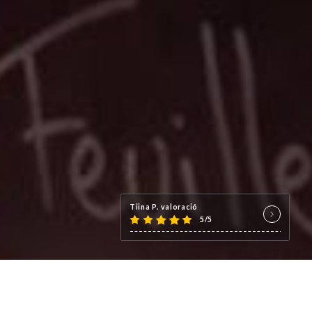
Tiina P. valoració
5/5