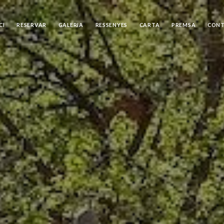
CI
RESERVAR
GALERIA
RESSENYES
CARTA
PREMSA
CON